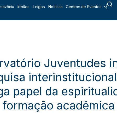
mazônia
Irmãos
Leigos
Notícias
Centros de Eventos
vatório Juventudes i
uisa interinstituciona
ga papel da espiritual
formação acadêmica