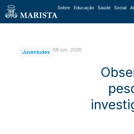
Sobre
Educação
Saúde
Social
A
08 jun, 2026
Juventudes
Obser
pesq
investi