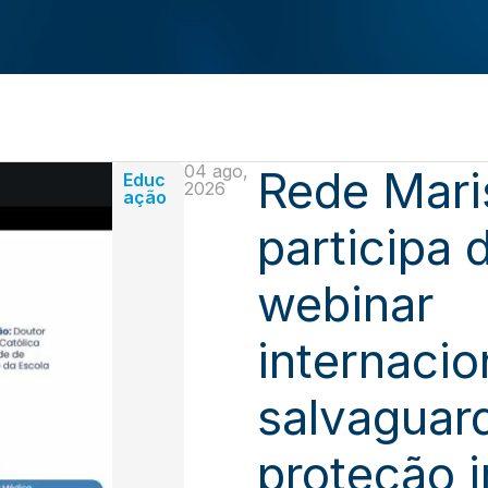
04 ago,
Rede Mari
Educ
2026
ação
participa 
webinar
internacio
salvaguar
proteção i