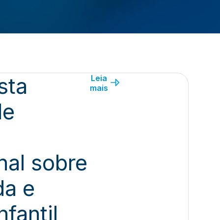
sta
Leia
mais
de
nal sobre
da e
nfantil